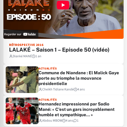
RÉTROSPECTIVE 2016
LALAKÉ – Saison 1 – Episode 50 (vidéo)
Dianké MANÉ
1 an
ACTUALITÉS
Commune de Niandane : El Malick Gaye
porte au triomphe la mouvance
présidentielle
Cheikh Tidiane Kandé
4 ans
ACTUALITÉS
Hernandez impressionné par Sadio
Mané: « C’est un gars incroyablement
humble et sympathique… »
Abdou MBOW
4 ans
1