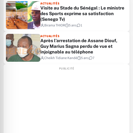
ACTUALITÉS
Visite au Stade du Sénégal : Le ministre
des Sports exprime sa satisfaction
(Senego Tv)
Birama THIOR
5 ans
1
ACTUALITÉS
Après l’arrestation de Assane Diouf,
Guy Marius Sagna perdu de vue et
injoignable au téléphone
Cheikh Tidiane Kandé
5 ans
7