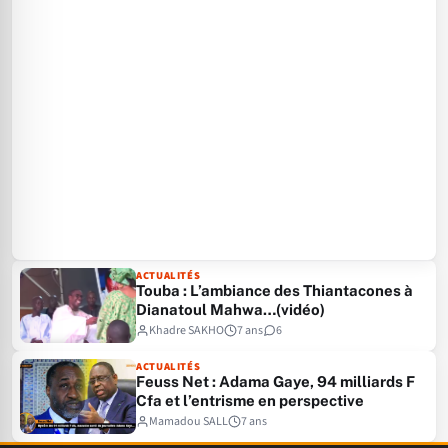
ACTUALITÉS
Touba : L’ambiance des Thiantacones à
Dianatoul Mahwa…(vidéo)
Khadre SAKHO
7 ans
6
ACTUALITÉS
Feuss Net : Adama Gaye, 94 milliards F
Cfa et l’entrisme en perspective
Mamadou SALL
7 ans