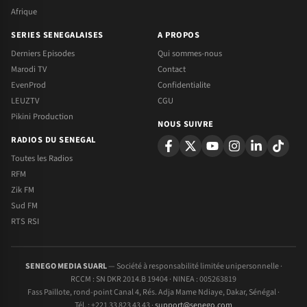
Afrique
SERIES SENEGALAISES
A PROPOS
Derniers Episodes
Qui sommes-nous
Marodi TV
Contact
EvenProd
Confidentialite
LEUZTV
CGU
Pikini Production
NOUS SUIVRE
RADIOS DU SENEGAL
Toutes les Radios
RFM
Zik FM
Sud FM
RTS RSI
SENEGO MEDIA SUARL
— Société à responsabilité limitée unipersonnelle ·
RCCM : SN DKR 2014.B 19404 · NINEA : 005263819
Fass Paillote, rond-point Canal 4, Rés. Adja Mame Ndiaye, Dakar, Sénégal ·
Tél. : +221 33 823 43 43 ·
support@senego.com