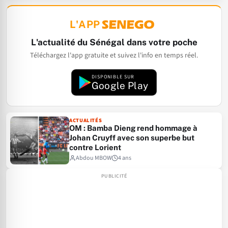
L'APP
L'actualité du Sénégal dans votre poche
Téléchargez l'app gratuite et suivez l'info en temps réel.
DISPONIBLE SUR
Google Play
ACTUALITÉS
OM : Bamba Dieng rend hommage à
Johan Cruyff avec son superbe but
contre Lorient
Abdou MBOW
4 ans