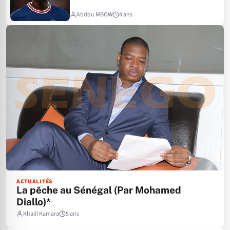
Abdou MBOW
4 ans
ACTUALITÉS
La pêche au Sénégal (Par Mohamed
Diallo)*
Khalil Kamara
5 ans