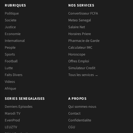
RUBRIQUES
NOS SERVICES
Politique
Convertisseur FCFA
Societe
Meteo Senegal
Justice
Salaire Net
Economie
Horaires Priere
International
Pharmacie de Garde
People
Calculateur IMC
Sports
Horoscope
Football
Offres Emploi
Lutte
Simulateur Credit
Faits Divers
Tous les services →
Videos
Afrique
SERIES SENEGALAISES
A PROPOS
Derniers Episodes
Qui sommes-nous
Marodi TV
Contact
EvenProd
Confidentialite
LEUZTV
CGU