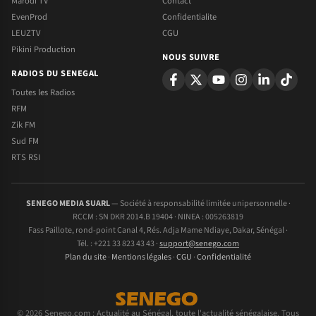
Marodi TV
Contact
EvenProd
Confidentialite
LEUZTV
CGU
Pikini Production
NOUS SUIVRE
RADIOS DU SENEGAL
Toutes les Radios
RFM
Zik FM
Sud FM
RTS RSI
SENEGO MEDIA SUARL
— Société à responsabilité limitée unipersonnelle ·
RCCM : SN DKR 2014.B 19404 · NINEA : 005263819
Fass Paillote, rond-point Canal 4, Rés. Adja Mame Ndiaye, Dakar, Sénégal ·
Tél. : +221 33 823 43 43 ·
support@senego.com
Plan du site
·
Mentions légales
·
CGU
·
Confidentialité
© 2026 Senego.com : Actualité au Sénégal, toute l'actualité sénégalaise. Tous