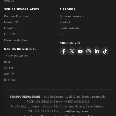
Afrique
SERIES SENEGALAISES
A PROPOS
Derniers Episodes
Qui sommes-nous
Marodi TV
Contact
EvenProd
Confidentialite
LEUZTV
CGU
Pikini Production
NOUS SUIVRE
RADIOS DU SENEGAL
Toutes les Radios
RFM
Zik FM
Sud FM
RTS RSI
SENEGO MEDIA SUARL
— Société à responsabilité limitée unipersonnelle ·
RCCM : SN DKR 2014.B 19404 · NINEA : 005263819
Fass Paillote, rond-point Canal 4, Rés. Adja Mame Ndiaye, Dakar, Sénégal ·
Tél. : +221 33 823 43 43 ·
support@senego.com