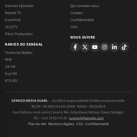
Derniers Episodes
Qui sommes-nous
Marodi TV
Contact
EvenProd
Confidentialite
LEUZTV
CGU
Pikini Production
NOUS SUIVRE
RADIOS DU SENEGAL
Toutes les Radios
RFM
Zik FM
Sud FM
RTS RSI
SENEGO MEDIA SUARL
— Société à responsabilité limitée unipersonnelle ·
RCCM : SN DKR 2014.B 19404 · NINEA : 005263819
Fass Paillote, rond-point Canal 4, Rés. Adja Mame Ndiaye, Dakar, Sénégal ·
Tél. : +221 33 823 43 43 ·
support@senego.com
Plan du site
·
Mentions légales
·
CGU
·
Confidentialité