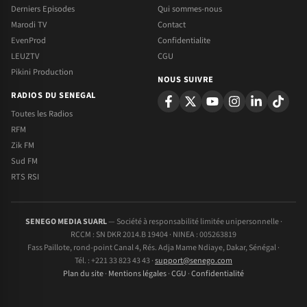
Derniers Episodes
Qui sommes-nous
Marodi TV
Contact
EvenProd
Confidentialite
LEUZTV
CGU
Pikini Production
NOUS SUIVRE
RADIOS DU SENEGAL
Toutes les Radios
RFM
Zik FM
Sud FM
RTS RSI
SENEGO MEDIA SUARL
— Société à responsabilité limitée unipersonnelle ·
RCCM : SN DKR 2014.B 19404 · NINEA : 005263819
Fass Paillote, rond-point Canal 4, Rés. Adja Mame Ndiaye, Dakar, Sénégal ·
Tél. : +221 33 823 43 43 ·
support@senego.com
Plan du site
·
Mentions légales
·
CGU
·
Confidentialité