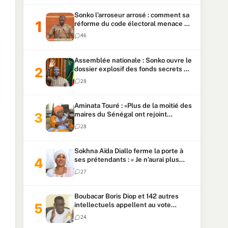
Sonko l’arroseur arrosé : comment sa
réforme du code électoral menace sa
candidature
46
Assemblée nationale : Sonko ouvre le
dossier explosif des fonds secrets et
du patrimoine présidentiel
28
Aminata Touré : «Plus de la moitié des
maires du Sénégal ont rejoint
Kiiraay»
28
Sokhna Aïda Diallo ferme la porte à
ses prétendants : « Je n’aurai plus
jamais un autre mari »
27
Boubacar Boris Diop et 142 autres
intellectuels appellent au vote
urgent de la révision
24
constitutionnelle