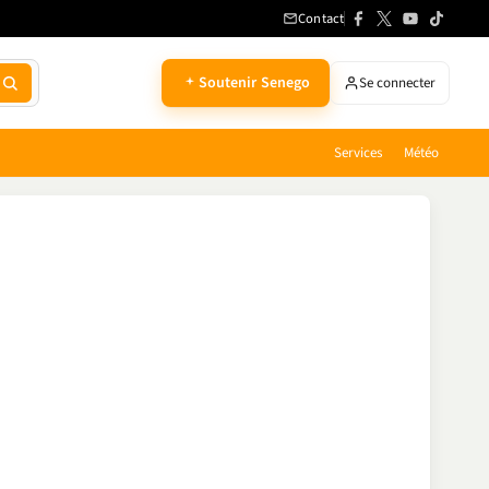
Contact
Soutenir Senego
Se connecter
Services
Météo