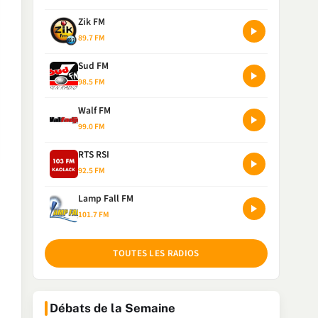
Zik FM
89.7 FM
Sud FM
98.5 FM
Walf FM
99.0 FM
RTS RSI
92.5 FM
Lamp Fall FM
101.7 FM
TOUTES LES RADIOS
Débats de la Semaine