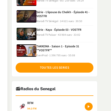
Marodi TV Sénégal
667 259 vues
39:29
Série - L'épouse du Cheikh - Épisode 41 -
VOSTFR
Marodi TV Sénégal
14 621 vues
30:50
Série - Kaya - Épisode 03 - VOSTFR
Marodi TV Pulaar
43 964 vues
33:02
TAKKEMA - Saison 1 - Episode 31
**VOSTFR**
EvenProd
1 396 795 vues
55:08
TOUTES LES SERIES
📻
Radios du Senegal
RFM
94.0 FM