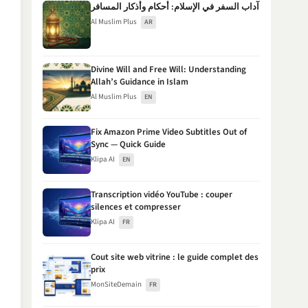
آداب السفر في الإسلام: أحكام وأذكار المسافر
Al Muslim Plus
AR
Divine Will and Free Will: Understanding
Allah’s Guidance in Islam
Al Muslim Plus
EN
Fix Amazon Prime Video Subtitles Out of
Sync — Quick Guide
Klipa AI
EN
Transcription vidéo YouTube : couper
silences et compresser
Klipa AI
FR
Cout site web vitrine : le guide complet des
prix
MonSiteDemain
FR