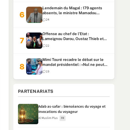
Lendemain du Magal : 179 agents
absents, le ministre Mamadou
Lamine Dianté exige des explications
24
Offense au chef de l’Etat :
Lameignou Darou, Oustaz Thieb et
Ndiaye Touba lourdement
22
condamnés
Mimi Touré recadre le débat sur le
mandat présidentiel : «Nul ne peut
faire plus de deux mandats
19
consécutifs de 5 ans»
PARTENARIATS
Adab as-safar : bienséances du voyage et
invocations du voyageur
Al Muslim Plus
FR