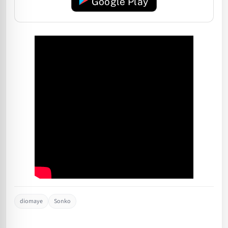
Google Play
diomaye
Sonko