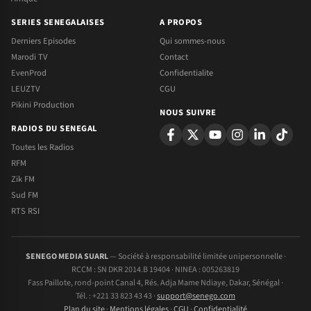
SERIES SENEGALAISES
A PROPOS
Derniers Episodes
Qui sommes-nous
Marodi TV
Contact
EvenProd
Confidentialite
LEUZTV
CGU
Pikini Production
NOUS SUIVRE
RADIOS DU SENEGAL
Toutes les Radios
RFM
Zik FM
Sud FM
RTS RSI
SENEGO MEDIA SUARL
— Société à responsabilité limitée unipersonnelle ·
RCCM : SN DKR 2014.B 19404 · NINEA : 005263819
Fass Paillote, rond-point Canal 4, Rés. Adja Mame Ndiaye, Dakar, Sénégal ·
Tél. : +221 33 823 43 43 ·
support@senego.com
Plan du site
·
Mentions légales
·
CGU
·
Confidentialité