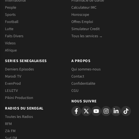
International
Pharmacie de Garde
People
Calculateur IMC
Sports
Horoscope
Football
Offres Emploi
Lutte
Simulateur Credit
Faits Divers
Tous les services →
Videos
Afrique
SERIES SENEGALAISES
A PROPOS
Derniers Episodes
Qui sommes-nous
Marodi TV
Contact
EvenProd
Confidentialite
LEUZTV
CGU
Pikini Production
NOUS SUIVRE
RADIOS DU SENEGAL
Toutes les Radios
RFM
Zik FM
Sud FM