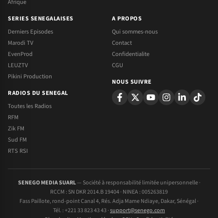
Afrique
SERIES SENEGALAISES
A PROPOS
Derniers Episodes
Qui sommes-nous
Marodi TV
Contact
EvenProd
Confidentialite
LEUZTV
CGU
Pikini Production
NOUS SUIVRE
RADIOS DU SENEGAL
Toutes les Radios
RFM
Zik FM
Sud FM
RTS RSI
SENEGO MEDIA SUARL
— Société à responsabilité limitée unipersonnelle ·
RCCM : SN DKR 2014.B 19404 · NINEA : 005263819
Fass Paillote, rond-point Canal 4, Rés. Adja Mame Ndiaye, Dakar, Sénégal ·
Tél. : +221 33 823 43 43 ·
support@senego.com