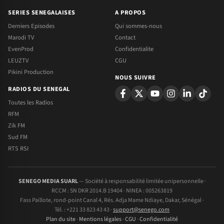
SERIES SENEGALAISES
A PROPOS
Derniers Episodes
Qui sommes-nous
Marodi TV
Contact
EvenProd
Confidentialite
LEUZTV
CGU
Pikini Production
NOUS SUIVRE
RADIOS DU SENEGAL
Toutes les Radios
RFM
Zik FM
Sud FM
RTS RSI
SENEGO MEDIA SUARL
— Société à responsabilité limitée unipersonnelle ·
RCCM : SN DKR 2014.B 19404 · NINEA : 005263819
Fass Paillote, rond-point Canal 4, Rés. Adja Mame Ndiaye, Dakar, Sénégal ·
Tél. : +221 33 823 43 43 ·
support@senego.com
Plan du site
·
Mentions légales
·
CGU
·
Confidentialité