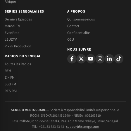
Afrique
SERIES SENEGALAISES
A PROPOS
Derniers Episodes
Qui sommes-nous
Marodi TV
Contact
EvenProd
Confidentialite
LEUZTV
CGU
Pikini Production
NOUS SUIVRE
RADIOS DU SENEGAL
Toutes les Radios
RFM
Zik FM
Sud FM
RTS RSI
SENEGO MEDIA SUARL
— Société à responsabilité limitée unipersonnelle ·
RCCM : SN DKR 2014.B 19404 · NINEA : 005263819
Fass Paillote, rond-point Canal 4, Rés. Adja Mame Ndiaye, Dakar, Sénégal ·
Tél. : +221 33 823 43 43 ·
support@senego.com