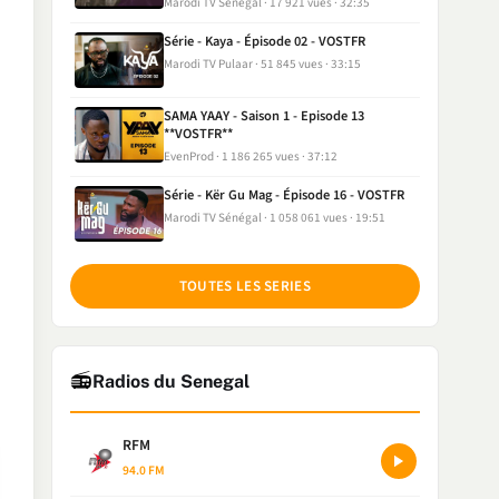
Marodi TV Sénégal
17 921 vues
32:35
Série - Kaya - Épisode 02 - VOSTFR
Marodi TV Pulaar
51 845 vues
33:15
SAMA YAAY - Saison 1 - Episode 13
**VOSTFR**
EvenProd
1 186 265 vues
37:12
Série - Kër Gu Mag - Épisode 16 - VOSTFR
Marodi TV Sénégal
1 058 061 vues
19:51
TOUTES LES SERIES
📻
Radios du Senegal
RFM
94.0 FM