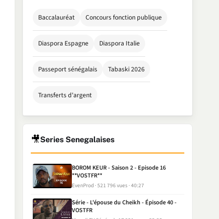
Baccalauréat
Concours fonction publique
Diaspora Espagne
Diaspora Italie
Passeport sénégalais
Tabaski 2026
Transferts d'argent
🎥
Series Senegalaises
BOROM KEUR - Saison 2 - Episode 16
**VOSTFR**
EvenProd
521 796 vues
40:27
Série - L'épouse du Cheikh - Épisode 40 -
VOSTFR