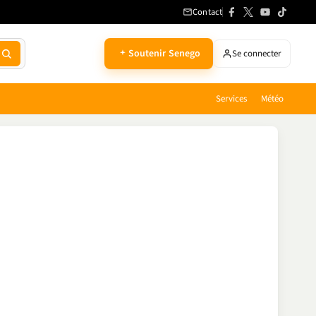
Contact
Soutenir Senego
Se connecter
Services
Météo