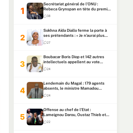
Secrétariat général de l’ONU :
Rebeca Grynspan en tête du premier
vote, Macky Sall pointe à la 5ᵉ place
38
Sokhna Aïda Diallo ferme la porte à
ses prétendants : « Je n’aurai plus
jamais un autre mari »
27
Boubacar Boris Diop et 142 autres
intellectuels appellent au vote
urgent de la révision
24
constitutionnelle
Lendemain du Magal : 179 agents
absents, le ministre Mamadou
Lamine Dianté exige des explications
24
Offense au chef de l’Etat :
Lameignou Darou, Oustaz Thieb et
Ndiaye Touba lourdement
22
condamnés