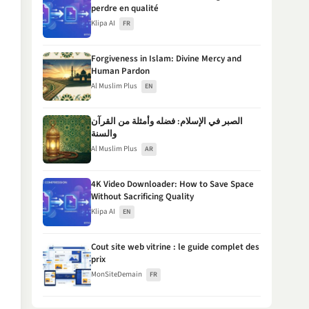
perdre en qualité
Klipa AI
FR
Forgiveness in Islam: Divine Mercy and
Human Pardon
Al Muslim Plus
EN
الصبر في الإسلام: فضله وأمثلة من القرآن
والسنة
Al Muslim Plus
AR
4K Video Downloader: How to Save Space
Without Sacrificing Quality
Klipa AI
EN
Cout site web vitrine : le guide complet des
prix
MonSiteDemain
FR