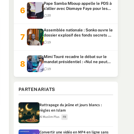
Pape Samba Mboup appelle le PDS à
s’allier avec Diomaye Faye pour les
locales et tacle Sonko
20
Assemblée nationale : Sonko ouvre le
dossier explosif des fonds secrets et
du patrimoine présidentiel
19
Mimi Touré recadre le débat sur le
mandat présidentiel : «Nul ne peut
faire plus de deux mandats
19
consécutifs de 5 ans»
PARTENARIATS
Rattrapage du jeûne et jours blancs :
règles en Islam
Al Muslim Plus
FR
Convertir une vidéo en MP4 en ligne sans