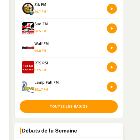
Zik FM
89.7 FM
Sud FM
98.5 FM
Walf FM
99.0 FM
RTS RSI
92.5 FM
Lamp Fall FM
101.7 FM
TOUTES LES RADIOS
Débats de la Semaine