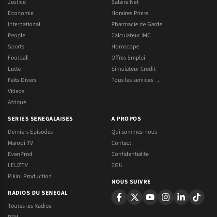
Justice
Salaire Net
Economie
Horaires Priere
International
Pharmacie de Garde
People
Calculateur IMC
Sports
Horoscope
Football
Offres Emploi
Lutte
Simulateur Credit
Faits Divers
Tous les services →
Videos
Afrique
SERIES SENEGALAISES
A PROPOS
Derniers Episodes
Qui sommes-nous
Marodi TV
Contact
EvenProd
Confidentialite
LEUZTV
CGU
Pikini Production
NOUS SUIVRE
RADIOS DU SENEGAL
Toutes les Radios
RFM