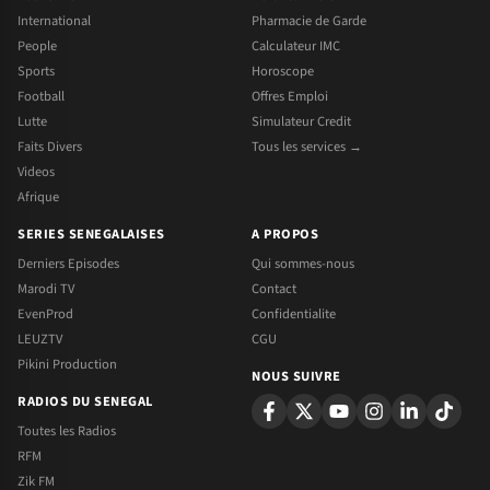
International
Pharmacie de Garde
People
Calculateur IMC
Sports
Horoscope
Football
Offres Emploi
Lutte
Simulateur Credit
Faits Divers
Tous les services →
Videos
Afrique
SERIES SENEGALAISES
A PROPOS
Derniers Episodes
Qui sommes-nous
Marodi TV
Contact
EvenProd
Confidentialite
LEUZTV
CGU
Pikini Production
NOUS SUIVRE
RADIOS DU SENEGAL
Toutes les Radios
RFM
Zik FM