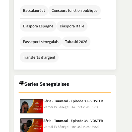
Baccalauréat
Concours fonction publique
Diaspora Espagne
Diaspora Italie
Passeport sénégalais
Tabaski 2026
Transferts d'argent
🎥
Series Senegalaises
Série - Tuumaal - Episode 39 - VOSTFR
Marodi TV Sénégal
343 724 vues
35:33
Série - Tuumaal - Episode 38 - VOSTFR
Marodi TV Sénégal
484 353 vues
39:29