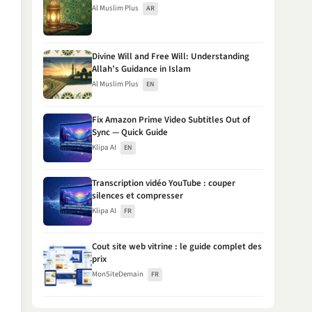
Al Muslim Plus
AR
Divine Will and Free Will: Understanding
Allah’s Guidance in Islam
Al Muslim Plus
EN
Fix Amazon Prime Video Subtitles Out of
Sync — Quick Guide
Klipa AI
EN
Transcription vidéo YouTube : couper
silences et compresser
Klipa AI
FR
Cout site web vitrine : le guide complet des
prix
MonSiteDemain
FR