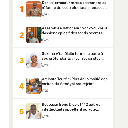
Sonko l’arroseur arrosé : comment sa
réforme du code électoral menace sa
candidature
46
Assemblée nationale : Sonko ouvre le
dossier explosif des fonds secrets et
du patrimoine présidentiel
28
Sokhna Aïda Diallo ferme la porte à
ses prétendants : « Je n’aurai plus
jamais un autre mari »
27
Aminata Touré : «Plus de la moitié des
maires du Sénégal ont rejoint
Kiiraay»
26
Boubacar Boris Diop et 142 autres
intellectuels appellent au vote
urgent de la révision
24
constitutionnelle