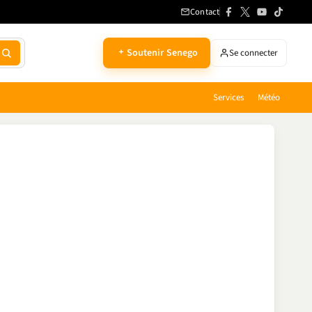
Contact
Soutenir Senego
Se connecter
Services
Météo