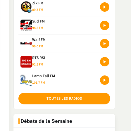
Zik FM
89.7 FM
Sud FM
98.5 FM
Walf FM
99.0 FM
RTS RSI
92.5 FM
Lamp Fall FM
101.7 FM
TOUTES LES RADIOS
Débats de la Semaine