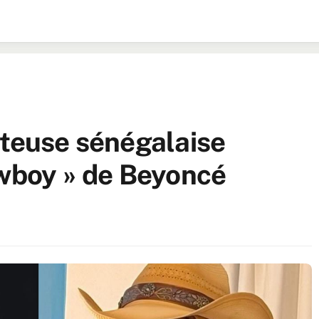
nteuse sénégalaise
owboy » de Beyoncé