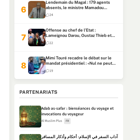
Lendemain du Magal : 179 agents
absents, le ministre Mamadou
Lamine Dianté exige des explications
24
Offense au chef de l’Etat :
Lameignou Darou, Oustaz Thieb et
Ndiaye Touba lourdement
22
condamnés
Mimi Touré recadre le débat sur le
mandat présidentiel : «Nul ne peut
faire plus de deux mandats
19
consécutifs de 5 ans»
PARTENARIATS
Adab as-safar : bienséances du voyage et
invocations du voyageur
Al Muslim Plus
FR
آداب السفر في الإسلام: أحكام وأذكار المسافر