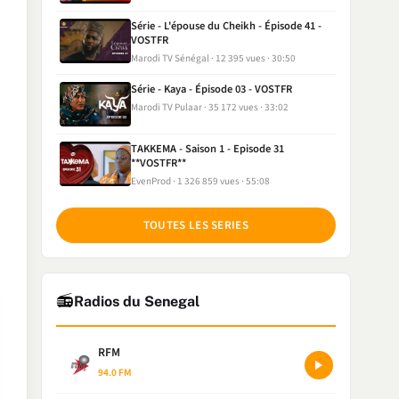
Série - L'épouse du Cheikh - Épisode 41 -
VOSTFR
Marodi TV Sénégal
12 395 vues
30:50
Série - Kaya - Épisode 03 - VOSTFR
Marodi TV Pulaar
35 172 vues
33:02
TAKKEMA - Saison 1 - Episode 31
**VOSTFR**
EvenProd
1 326 859 vues
55:08
TOUTES LES SERIES
📻
Radios du Senegal
RFM
94.0 FM