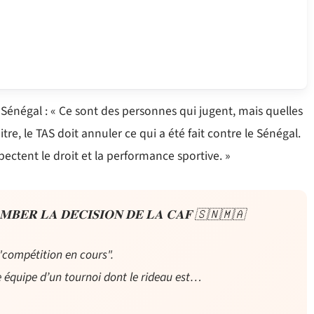
 Sénégal : « Ce sont des personnes qui jugent, mais quelles
itre, le TAS doit annuler ce qui a été fait contre le Sénégal.
pectent le droit et la performance sportive. »
𝐌𝐁𝐄𝐑 𝐋𝐀 𝐃𝐄́𝐂𝐈𝐒𝐈𝐎𝐍 𝐃𝐄 𝐋𝐀 𝐂𝐀𝐅 🇸🇳🇲🇦
a "compétition en cours".
er une équipe d’un tournoi dont le rideau est…