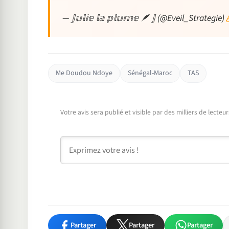
— 𝕁𝕦𝕝𝕚𝕖 𝕝𝕒 𝕡𝕝𝕦𝕞𝕖 🪶 𝕁 (@Eveil_Strategie)
Me Doudou Ndoye
Sénégal-Maroc
TAS
Votre avis sera publié et visible par des milliers de lecte
Commentaire
Partager
Partager
Partager