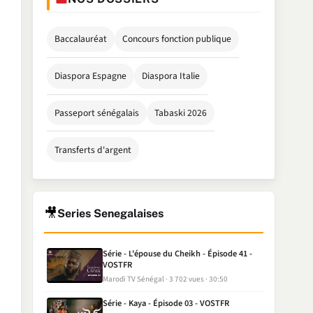
Baccalauréat
Concours fonction publique
Diaspora Espagne
Diaspora Italie
Passeport sénégalais
Tabaski 2026
Transferts d'argent
🎥
Series Senegalaises
Série - L'épouse du Cheikh - Épisode 41 -
VOSTFR
Marodi TV Sénégal
3 702 vues
30:50
Série - Kaya - Épisode 03 - VOSTFR