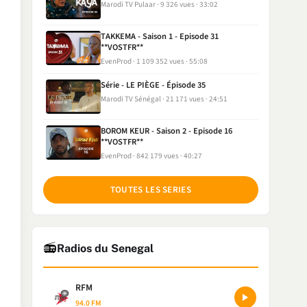
Marodi TV Pulaar
9 326 vues
33:02
TAKKEMA - Saison 1 - Episode 31
**VOSTFR**
EvenProd
1 109 352 vues
55:08
Série - LE PIÈGE - Épisode 35
Marodi TV Sénégal
21 171 vues
24:51
BOROM KEUR - Saison 2 - Episode 16
**VOSTFR**
EvenProd
842 179 vues
40:27
TOUTES LES SERIES
📻
Radios du Senegal
RFM
94.0 FM