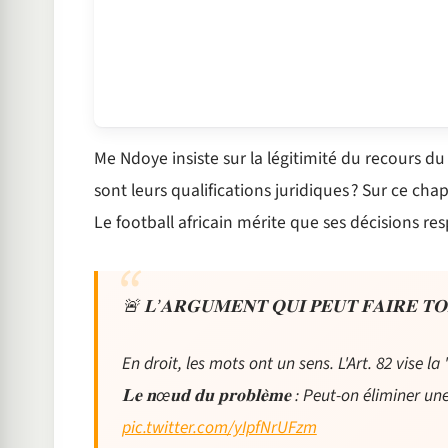
Me Ndoye insiste sur la légitimité du recours du
sont leurs qualifications juridiques ? Sur ce chap
Le football africain mérite que ses décisions res
🚨 𝐋’𝐀𝐑𝐆𝐔𝐌𝐄𝐍𝐓 𝐐𝐔𝐈 𝐏𝐄𝐔𝐓 𝐅𝐀𝐈𝐑𝐄 𝐓
En droit, les mots ont un sens. L'Art. 82 vise l
𝐋𝐞 𝐧œ𝐮𝐝 𝐝𝐮 𝐩𝐫𝐨𝐛𝐥𝐞̀𝐦𝐞 : Peut-on élimin
pic.twitter.com/yIpfNrUFzm