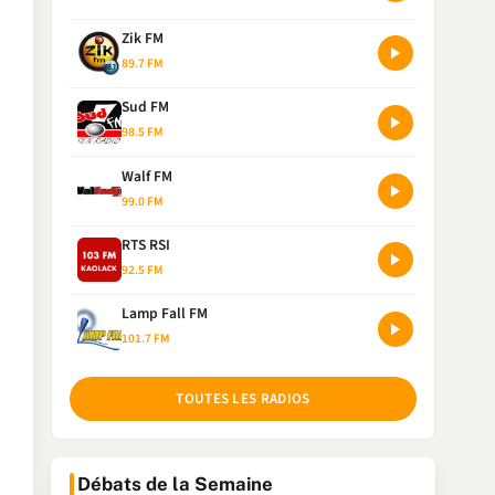
Zik FM
89.7 FM
Sud FM
98.5 FM
Walf FM
99.0 FM
RTS RSI
92.5 FM
Lamp Fall FM
101.7 FM
TOUTES LES RADIOS
Débats de la Semaine