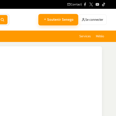
Contact
Soutenir Senego
Se connecter
Services
Météo