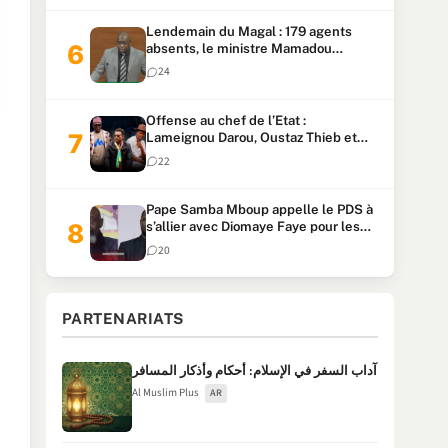
Lendemain du Magal : 179 agents
absents, le ministre Mamadou
Lamine Dianté exige des explications
24
Offense au chef de l’Etat :
Lameignou Darou, Oustaz Thieb et
Ndiaye Touba lourdement
22
condamnés
Pape Samba Mboup appelle le PDS à
s’allier avec Diomaye Faye pour les
locales et tacle Sonko
20
PARTENARIATS
آداب السفر في الإسلام: أحكام وأذكار المسافر
Al Muslim Plus
AR