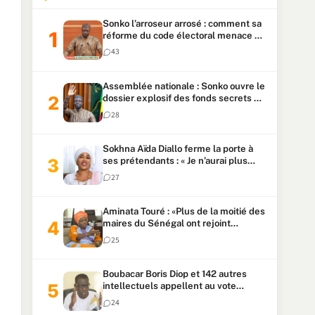
Sonko l’arroseur arrosé : comment sa
réforme du code électoral menace sa
candidature
43
Assemblée nationale : Sonko ouvre le
dossier explosif des fonds secrets et
du patrimoine présidentiel
28
Sokhna Aïda Diallo ferme la porte à
ses prétendants : « Je n’aurai plus
jamais un autre mari »
27
Aminata Touré : «Plus de la moitié des
maires du Sénégal ont rejoint
Kiiraay»
25
Boubacar Boris Diop et 142 autres
intellectuels appellent au vote
urgent de la révision
24
constitutionnelle