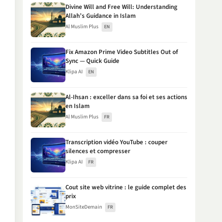
Divine Will and Free Will: Understanding
Allah’s Guidance in Islam
Al Muslim Plus
EN
Fix Amazon Prime Video Subtitles Out of
Sync — Quick Guide
Klipa AI
EN
Al-Ihsan : exceller dans sa foi et ses actions
en Islam
Al Muslim Plus
FR
Transcription vidéo YouTube : couper
silences et compresser
Klipa AI
FR
Cout site web vitrine : le guide complet des
prix
MonSiteDemain
FR