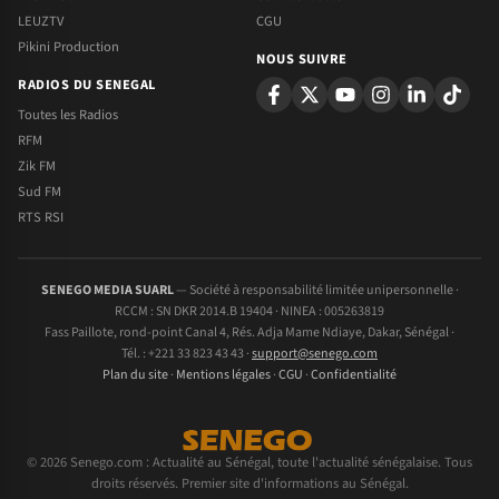
LEUZTV
CGU
Pikini Production
NOUS SUIVRE
RADIOS DU SENEGAL
Toutes les Radios
RFM
Zik FM
Sud FM
RTS RSI
SENEGO MEDIA SUARL
— Société à responsabilité limitée unipersonnelle ·
RCCM : SN DKR 2014.B 19404 · NINEA : 005263819
Fass Paillote, rond-point Canal 4, Rés. Adja Mame Ndiaye, Dakar, Sénégal ·
Tél. : +221 33 823 43 43 ·
support@senego.com
Plan du site
·
Mentions légales
·
CGU
·
Confidentialité
© 2026 Senego.com : Actualité au Sénégal, toute l'actualité sénégalaise. Tous
droits réservés. Premier site d'informations au Sénégal.