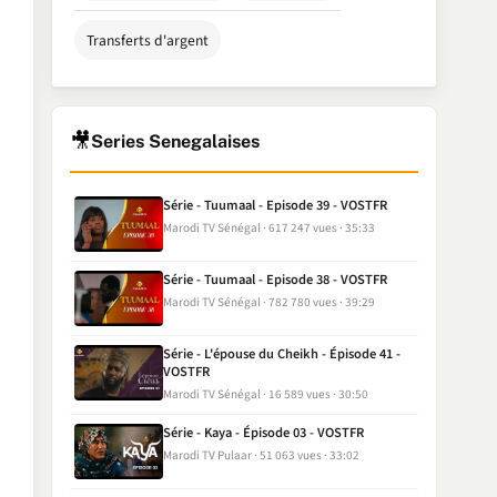
Transferts d'argent
🎥
Series Senegalaises
Série - Tuumaal - Episode 39 - VOSTFR
Marodi TV Sénégal
617 247 vues
35:33
Série - Tuumaal - Episode 38 - VOSTFR
Marodi TV Sénégal
782 780 vues
39:29
Série - L'épouse du Cheikh - Épisode 41 -
VOSTFR
Marodi TV Sénégal
16 589 vues
30:50
Série - Kaya - Épisode 03 - VOSTFR
Marodi TV Pulaar
51 063 vues
33:02