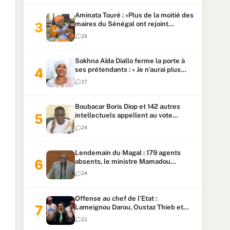
Aminata Touré : «Plus de la moitié des
maires du Sénégal ont rejoint
Kiiraay»
28
Sokhna Aïda Diallo ferme la porte à
ses prétendants : « Je n’aurai plus
jamais un autre mari »
27
Boubacar Boris Diop et 142 autres
intellectuels appellent au vote
urgent de la révision
24
constitutionnelle
Lendemain du Magal : 179 agents
absents, le ministre Mamadou
Lamine Dianté exige des explications
24
Offense au chef de l’Etat :
Lameignou Darou, Oustaz Thieb et
Ndiaye Touba lourdement
22
condamnés