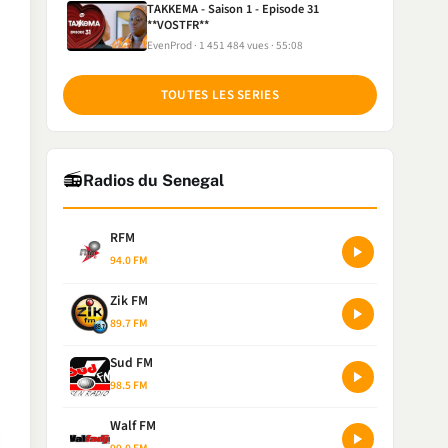
TAKKEMA - Saison 1 - Episode 31
**VOSTFR**
EvenProd
1 451 484 vues
55:08
TOUTES LES SERIES
📻
Radios du Senegal
RFM
94.0 FM
Zik FM
89.7 FM
Sud FM
98.5 FM
Walf FM