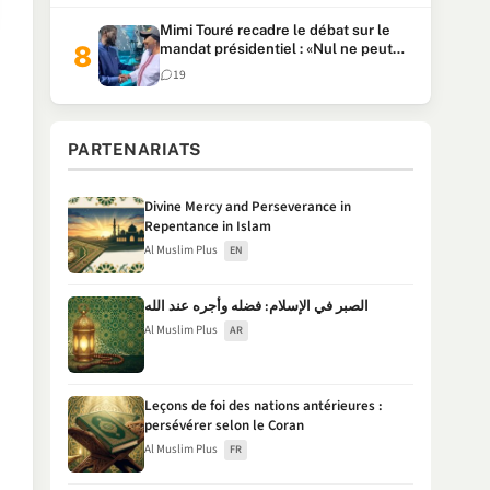
Mimi Touré recadre le débat sur le
mandat présidentiel : «Nul ne peut
faire plus de deux mandats
19
consécutifs de 5 ans»
PARTENARIATS
Divine Mercy and Perseverance in
Repentance in Islam
Al Muslim Plus
EN
الصبر في الإسلام: فضله وأجره عند الله
Al Muslim Plus
AR
Leçons de foi des nations antérieures :
persévérer selon le Coran
Al Muslim Plus
FR