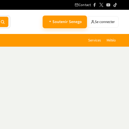
Contact
Soutenir Senego
Se connecter
Services
Météo