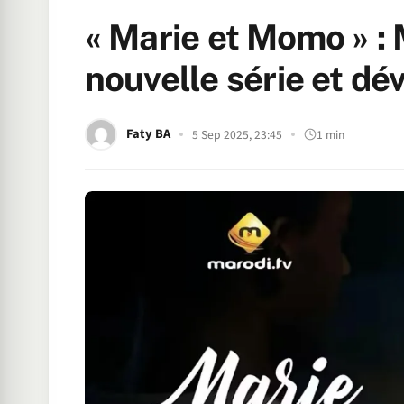
« Marie et Momo » :
nouvelle série et dé
Faty BA
5 Sep 2025, 23:45
1 min