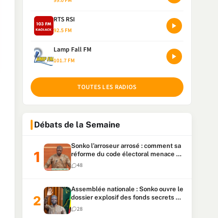
99.0 FM
RTS RSI
92.5 FM
Lamp Fall FM
101.7 FM
TOUTES LES RADIOS
Débats de la Semaine
Sonko l’arroseur arrosé : comment sa
réforme du code électoral menace sa
candidature
48
Assemblée nationale : Sonko ouvre le
dossier explosif des fonds secrets et
du patrimoine présidentiel
28