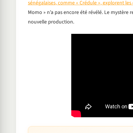
sénégalaises, comme « Crédule », explorent les
Momo » n’a pas encore été révélé. Le mystère res
nouvelle production.