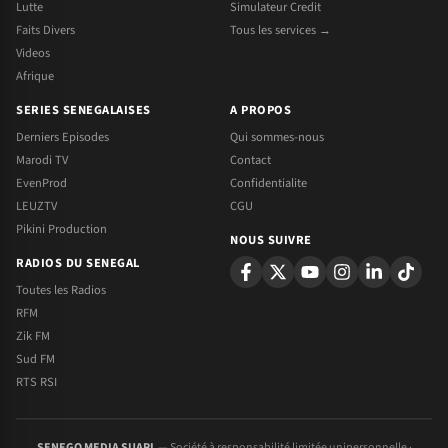
Lutte
Simulateur Credit
Faits Divers
Tous les services →
Videos
Afrique
SERIES SENEGALAISES
A PROPOS
Derniers Episodes
Qui sommes-nous
Marodi TV
Contact
EvenProd
Confidentialite
LEUZTV
CGU
Pikini Production
NOUS SUIVRE
RADIOS DU SENEGAL
Toutes les Radios
RFM
Zik FM
Sud FM
RTS RSI
SENEGO MEDIA SUARL
— Société à responsabilité limitée unipersonnelle ·