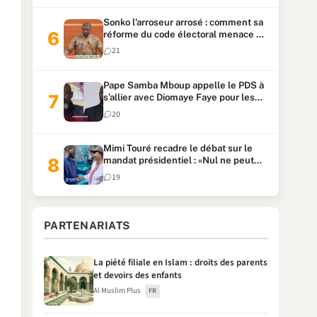
Sonko l’arroseur arrosé : comment sa
réforme du code électoral menace sa
candidature
21
Pape Samba Mboup appelle le PDS à
s’allier avec Diomaye Faye pour les
locales et tacle Sonko
20
Mimi Touré recadre le débat sur le
mandat présidentiel : «Nul ne peut
faire plus de deux mandats
19
consécutifs de 5 ans»
PARTENARIATS
La piété filiale en Islam : droits des parents
et devoirs des enfants
Al Muslim Plus
FR