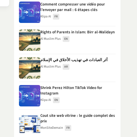
Comment compresser une vidéo pour
l’envoyer par mail : 6 étapes clés
Klipa AI
FR
Rights of Parents in Islam: Birr al-Walidayn
Al Muslim Plus
EN
أثر العبادات في تهذيب الأخلاق في الإسلام
Al Muslim Plus
AR
Shrink Perez Hilton TikTok Video for
Instagram
Klipa AI
EN
Cout site web vitrine : le guide complet des
prix
MonSiteDemain
FR