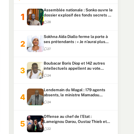
Assemblée nationale : Sonko ouvre le
dossier explosif des fonds secrets et
du patrimoine présidentiel
28
Sokhna Aïda Diallo ferme la porte à
ses prétendants : « Je n’aurai plus
jamais un autre mari »
27
Boubacar Boris Diop et 142 autres
intellectuels appellent au vote
urgent de la révision
24
constitutionnelle
Lendemain du Magal : 179 agents
absents, le ministre Mamadou
Lamine Dianté exige des explications
24
Offense au chef de l’Etat :
Lameignou Darou, Oustaz Thieb et
Ndiaye Touba lourdement
22
condamnés