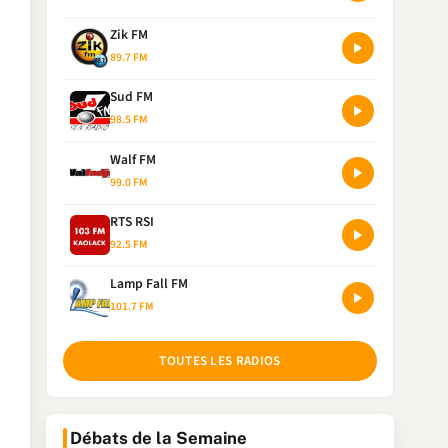
Zik FM
89.7 FM
Sud FM
98.5 FM
Walf FM
99.0 FM
RTS RSI
92.5 FM
Lamp Fall FM
101.7 FM
TOUTES LES RADIOS
Débats de la Semaine