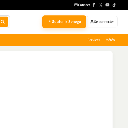
Contact
Soutenir Senego
Se connecter
Services
Météo