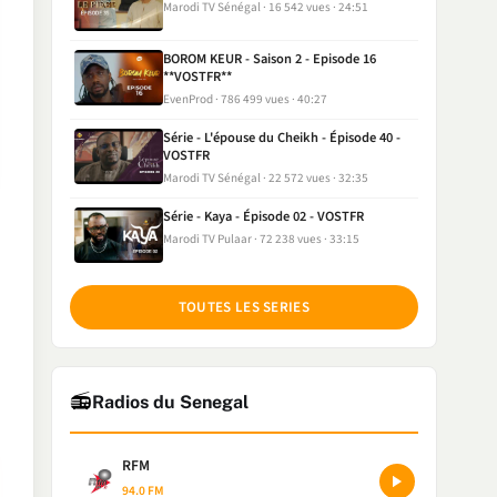
Marodi TV Sénégal
16 542 vues
24:51
BOROM KEUR - Saison 2 - Episode 16
**VOSTFR**
EvenProd
786 499 vues
40:27
Série - L'épouse du Cheikh - Épisode 40 -
VOSTFR
Marodi TV Sénégal
22 572 vues
32:35
Série - Kaya - Épisode 02 - VOSTFR
Marodi TV Pulaar
72 238 vues
33:15
TOUTES LES SERIES
📻
Radios du Senegal
RFM
94.0 FM