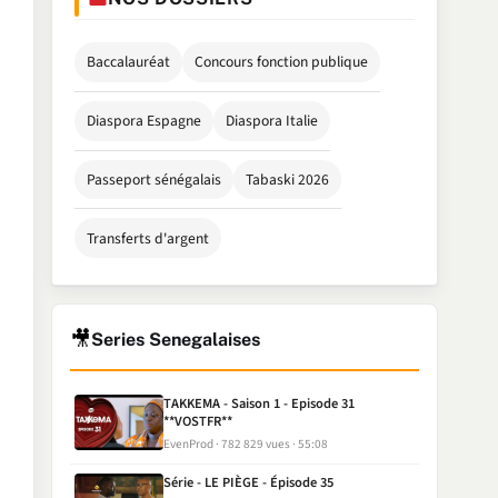
Baccalauréat
Concours fonction publique
Diaspora Espagne
Diaspora Italie
Passeport sénégalais
Tabaski 2026
Transferts d'argent
🎥
Series Senegalaises
TAKKEMA - Saison 1 - Episode 31
**VOSTFR**
EvenProd
782 829 vues
55:08
Série - LE PIÈGE - Épisode 35