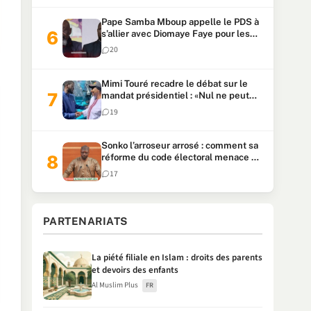
Pape Samba Mboup appelle le PDS à
s’allier avec Diomaye Faye pour les
locales et tacle Sonko
20
Mimi Touré recadre le débat sur le
mandat présidentiel : «Nul ne peut
faire plus de deux mandats
19
consécutifs de 5 ans»
Sonko l’arroseur arrosé : comment sa
réforme du code électoral menace sa
candidature
17
PARTENARIATS
La piété filiale en Islam : droits des parents
et devoirs des enfants
Al Muslim Plus
FR