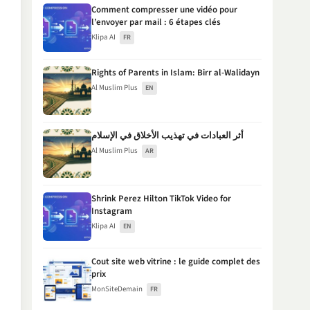
Comment compresser une vidéo pour
l’envoyer par mail : 6 étapes clés
Klipa AI
FR
Rights of Parents in Islam: Birr al-Walidayn
Al Muslim Plus
EN
أثر العبادات في تهذيب الأخلاق في الإسلام
Al Muslim Plus
AR
Shrink Perez Hilton TikTok Video for
Instagram
Klipa AI
EN
Cout site web vitrine : le guide complet des
prix
MonSiteDemain
FR