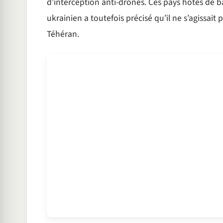
d’interception anti-drones. Ces pays hôtes de ba
ukrainien a toutefois précisé qu’il ne s’agissai
Téhéran.