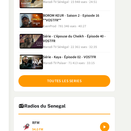
Marodi TV Sénégal
15 948 vues
24:51
BOROM KEUR - Saison 2 - Episode 16
**VOSTFR**
EvenProd
781 346 vues
40:27
Série - L'épouse du Cheikh - Épisode 40 -
VOSTFR
Marodi TV Sénégal
22 361 vues
32:35
Série - Kaya - Épisode 02 - VOSTFR
Marodi TV Pulaar
71 413 vues
33:15
TOUTES LES SERIES
📻
Radios du Senegal
RFM
94.0 FM