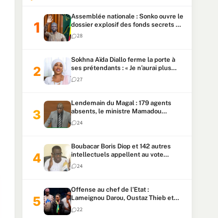
Assemblée nationale : Sonko ouvre le
dossier explosif des fonds secrets et
du patrimoine présidentiel
28
Sokhna Aïda Diallo ferme la porte à
ses prétendants : « Je n’aurai plus
jamais un autre mari »
27
Lendemain du Magal : 179 agents
absents, le ministre Mamadou
Lamine Dianté exige des explications
24
Boubacar Boris Diop et 142 autres
intellectuels appellent au vote
urgent de la révision
24
constitutionnelle
Offense au chef de l’Etat :
Lameignou Darou, Oustaz Thieb et
Ndiaye Touba lourdement
22
condamnés