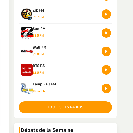
Zik FM
89.7 FM
Sud FM
98.5 FM
Walf FM
99.0 FM
RTS RSI
92.5 FM
Lamp Fall FM
101.7 FM
TOUTES LES RADIOS
Débats de la Semaine