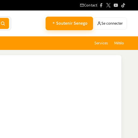
Contact
Soutenir Senego
Se connecter
Services
Météo