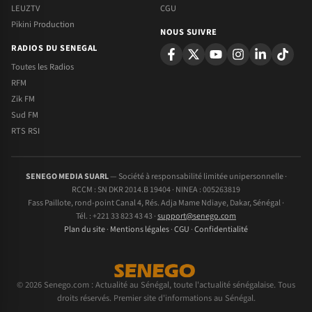
LEUZTV
CGU
Pikini Production
NOUS SUIVRE
RADIOS DU SENEGAL
Toutes les Radios
RFM
Zik FM
Sud FM
RTS RSI
SENEGO MEDIA SUARL
— Société à responsabilité limitée unipersonnelle ·
RCCM : SN DKR 2014.B 19404 · NINEA : 005263819
Fass Paillote, rond-point Canal 4, Rés. Adja Mame Ndiaye, Dakar, Sénégal ·
Tél. : +221 33 823 43 43 ·
support@senego.com
Plan du site
·
Mentions légales
·
CGU
·
Confidentialité
© 2026 Senego.com : Actualité au Sénégal, toute l'actualité sénégalaise. Tous
droits réservés. Premier site d'informations au Sénégal.