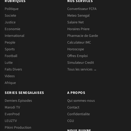
RUBRIQUES
NOS SERVICES
Politique
Convertisseur FCFA
Societe
Meteo Senegal
Justice
Salaire Net
Economie
Horaires Priere
International
Pharmacie de Garde
People
Calculateur IMC
Sports
Horoscope
Football
Offres Emploi
Lutte
Simulateur Credit
Faits Divers
Tous les services →
Videos
Afrique
SERIES SENEGALAISES
A PROPOS
Derniers Episodes
Qui sommes-nous
Marodi TV
Contact
EvenProd
Confidentialite
LEUZTV
CGU
Pikini Production
NOUS SUIVRE