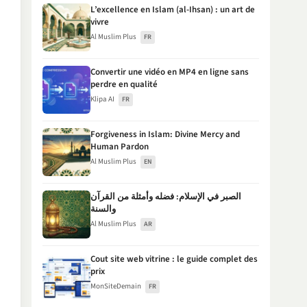
L’excellence en Islam (al-Ihsan) : un art de
vivre
Al Muslim Plus
FR
Convertir une vidéo en MP4 en ligne sans
perdre en qualité
Klipa AI
FR
Forgiveness in Islam: Divine Mercy and
Human Pardon
Al Muslim Plus
EN
الصبر في الإسلام: فضله وأمثلة من القرآن
والسنة
Al Muslim Plus
AR
Cout site web vitrine : le guide complet des
prix
MonSiteDemain
FR