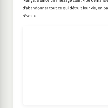
Manga, a lancé un message clair : « Je demande
d’abandonner tout ce qui détruit leur vie, en par
rêves. »