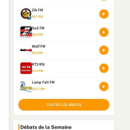
Zik FM
89.7 FM
Sud FM
98.5 FM
Walf FM
99.0 FM
RTS RSI
92.5 FM
Lamp Fall FM
101.7 FM
TOUTES LES RADIOS
Débats de la Semaine