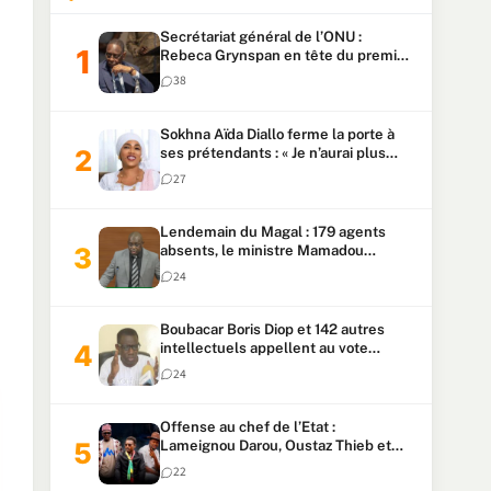
Secrétariat général de l’ONU :
Rebeca Grynspan en tête du premier
vote, Macky Sall pointe à la 5ᵉ place
38
Sokhna Aïda Diallo ferme la porte à
ses prétendants : « Je n’aurai plus
jamais un autre mari »
27
Lendemain du Magal : 179 agents
absents, le ministre Mamadou
Lamine Dianté exige des explications
24
Boubacar Boris Diop et 142 autres
intellectuels appellent au vote
urgent de la révision
24
constitutionnelle
Offense au chef de l’Etat :
Lameignou Darou, Oustaz Thieb et
Ndiaye Touba lourdement
22
condamnés