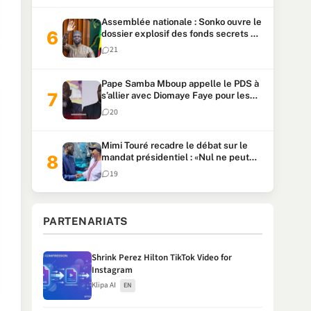
Assemblée nationale : Sonko ouvre le
dossier explosif des fonds secrets et
du patrimoine présidentiel
21
Pape Samba Mboup appelle le PDS à
s’allier avec Diomaye Faye pour les
locales et tacle Sonko
20
Mimi Touré recadre le débat sur le
mandat présidentiel : «Nul ne peut
faire plus de deux mandats
19
consécutifs de 5 ans»
PARTENARIATS
Shrink Perez Hilton TikTok Video for
Instagram
Klipa AI
EN