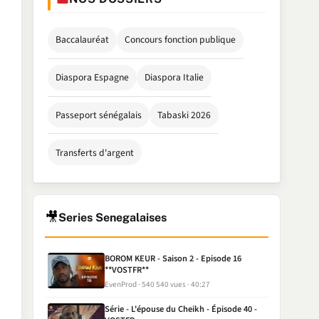
Baccalauréat
Concours fonction publique
Diaspora Espagne
Diaspora Italie
Passeport sénégalais
Tabaski 2026
Transferts d'argent
🎥
Series Senegalaises
BOROM KEUR - Saison 2 - Episode 16
**VOSTFR**
EvenProd
540 540 vues
40:27
Série - L'épouse du Cheikh - Épisode 40 -