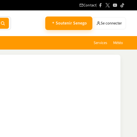
Contact
Soutenir Senego
Se connecter
Services
Météo