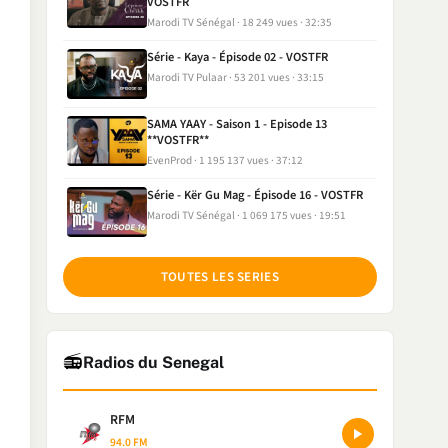
VOSTFR
Marodi TV Sénégal
18 249 vues
32:35
Série - Kaya - Épisode 02 - VOSTFR
Marodi TV Pulaar
53 201 vues
33:15
SAMA YAAY - Saison 1 - Episode 13
**VOSTFR**
EvenProd
1 195 137 vues
37:12
Série - Kër Gu Mag - Épisode 16 - VOSTFR
Marodi TV Sénégal
1 069 175 vues
19:51
TOUTES LES SERIES
📻
Radios du Senegal
RFM
94.0 FM