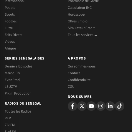
International
Pharmacie de Garde
People
Calculateur IMC
Sports
Horoscope
Football
Offres Emploi
Lutte
Simulateur Credit
Faits Divers
Tous les services →
Videos
Afrique
SERIES SENEGALAISES
A PROPOS
Derniers Episodes
Qui sommes-nous
Marodi TV
Contact
EvenProd
Confidentialite
LEUZTV
CGU
Pikini Production
NOUS SUIVRE
RADIOS DU SENEGAL
Toutes les Radios
RFM
Zik FM
Sud FM