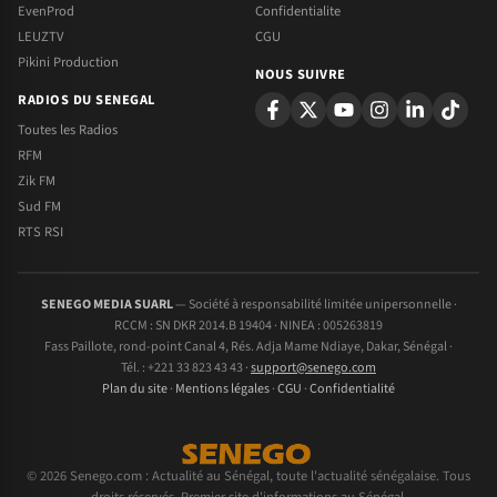
EvenProd
Confidentialite
LEUZTV
CGU
Pikini Production
NOUS SUIVRE
RADIOS DU SENEGAL
Toutes les Radios
RFM
Zik FM
Sud FM
RTS RSI
SENEGO MEDIA SUARL
— Société à responsabilité limitée unipersonnelle ·
RCCM : SN DKR 2014.B 19404 · NINEA : 005263819
Fass Paillote, rond-point Canal 4, Rés. Adja Mame Ndiaye, Dakar, Sénégal ·
Tél. : +221 33 823 43 43 ·
support@senego.com
Plan du site
·
Mentions légales
·
CGU
·
Confidentialité
© 2026 Senego.com : Actualité au Sénégal, toute l'actualité sénégalaise. Tous