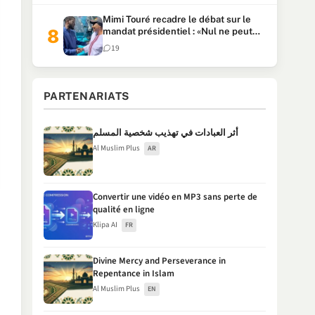
Mimi Touré recadre le débat sur le
mandat présidentiel : «Nul ne peut
faire plus de deux mandats
19
consécutifs de 5 ans»
PARTENARIATS
أثر العبادات في تهذيب شخصية المسلم
Al Muslim Plus
AR
Convertir une vidéo en MP3 sans perte de
qualité en ligne
Klipa AI
FR
Divine Mercy and Perseverance in
Repentance in Islam
Al Muslim Plus
EN