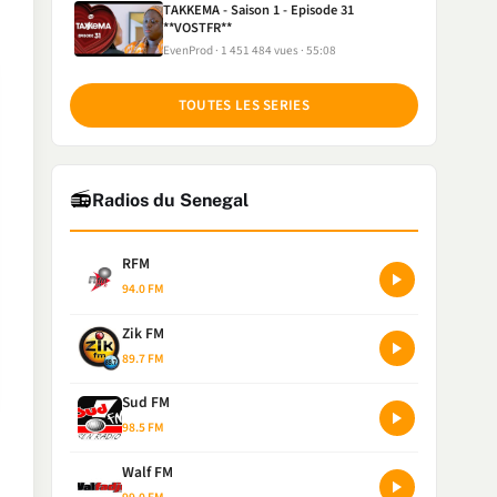
TAKKEMA - Saison 1 - Episode 31
**VOSTFR**
EvenProd
1 451 484 vues
55:08
TOUTES LES SERIES
📻
Radios du Senegal
RFM
94.0 FM
Zik FM
89.7 FM
Sud FM
98.5 FM
Walf FM