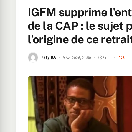
IGFM supprime l’ent
de la CAP : le sujet p
l’origine de ce retrai
Faty BA
9 Avr 2026, 21:50
2 min
3