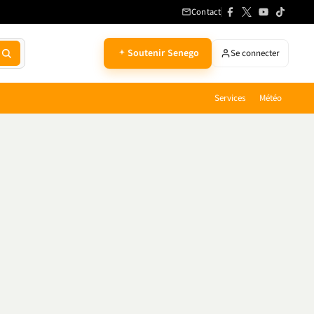
Contact
Soutenir Senego
Se connecter
Services
Météo