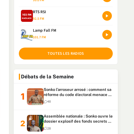
99.0 FM
RTS RSI
92.5 FM
Lamp Fall FM
101.7 FM
TOUTES LES RADIOS
Débats de la Semaine
Sonko l’arroseur arrosé : comment sa
réforme du code électoral menace sa
candidature
48
Assemblée nationale : Sonko ouvre le
dossier explosif des fonds secrets et
du patrimoine présidentiel
28