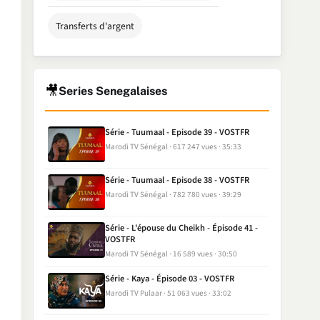
Transferts d'argent
🎥
Series Senegalaises
Série - Tuumaal - Episode 39 - VOSTFR
Marodi TV Sénégal
617 247 vues
35:33
Série - Tuumaal - Episode 38 - VOSTFR
Marodi TV Sénégal
782 780 vues
39:29
Série - L'épouse du Cheikh - Épisode 41 -
VOSTFR
Marodi TV Sénégal
16 589 vues
30:50
Série - Kaya - Épisode 03 - VOSTFR
Marodi TV Pulaar
51 063 vues
33:02