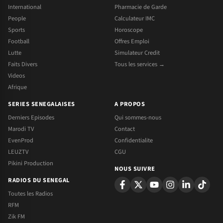
International
Pharmacie de Garde
People
Calculateur IMC
Sports
Horoscope
Football
Offres Emploi
Lutte
Simulateur Credit
Faits Divers
Tous les services →
Videos
Afrique
SERIES SENEGALAISES
A PROPOS
Derniers Episodes
Qui sommes-nous
Marodi TV
Contact
EvenProd
Confidentialite
LEUZTV
CGU
Pikini Production
NOUS SUIVRE
RADIOS DU SENEGAL
Toutes les Radios
RFM
Zik FM