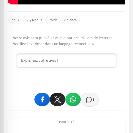
deux
Guy Marius
Poids
violence
Votre avis sera publié et visible par des milliers de lecteurs.
Veuillez l'exprimer dans un langage respectueux.
Commentaire
1