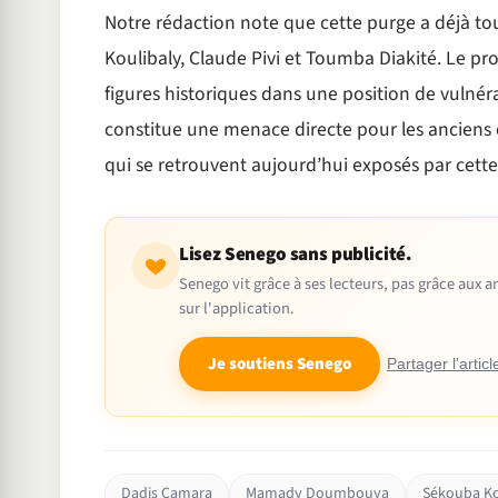
Notre rédaction note que cette purge a déjà to
Koulibaly, Claude Pivi et Toumba Diakité. Le p
figures historiques dans une position de vulnéra
constitue une menace directe pour les anciens 
qui se retrouvent aujourd’hui exposés par cette 
Lisez Senego sans publicité.
Senego vit grâce à ses lecteurs, pas grâce aux
sur l'application.
Je soutiens Senego
Partager l'articl
Dadis Camara
Mamady Doumbouya
Sékouba K