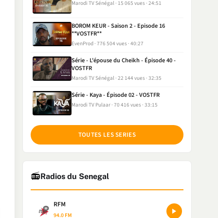
Marodi TV Sénégal
15 065 vues
24:51
BOROM KEUR - Saison 2 - Episode 16
**VOSTFR**
EvenProd
776 504 vues
40:27
Série - L'épouse du Cheikh - Épisode 40 -
VOSTFR
Marodi TV Sénégal
22 144 vues
32:35
Série - Kaya - Épisode 02 - VOSTFR
Marodi TV Pulaar
70 416 vues
33:15
TOUTES LES SERIES
📻
Radios du Senegal
RFM
94.0 FM