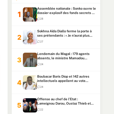
Assemblée nationale : Sonko ouvre le
dossier explosif des fonds secrets et
du patrimoine présidentiel
28
Sokhna Aïda Diallo ferme la porte à
ses prétendants : « Je n’aurai plus
jamais un autre mari »
27
Lendemain du Magal : 179 agents
absents, le ministre Mamadou
Lamine Dianté exige des explications
24
Boubacar Boris Diop et 142 autres
intellectuels appellent au vote
urgent de la révision
24
constitutionnelle
Offense au chef de l’Etat :
Lameignou Darou, Oustaz Thieb et
Ndiaye Touba lourdement
22
condamnés