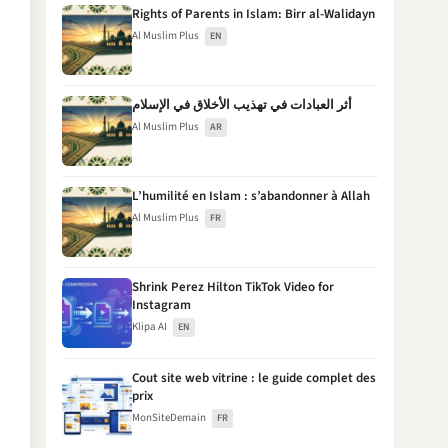
Rights of Parents in Islam: Birr al-Walidayn
Al Muslim Plus
EN
أثر العبادات في تهذيب الأخلاق في الإسلام
Al Muslim Plus
AR
L’humilité en Islam : s’abandonner à Allah
Al Muslim Plus
FR
Shrink Perez Hilton TikTok Video for
Instagram
Klipa AI
EN
Cout site web vitrine : le guide complet des
prix
MonSiteDemain
FR