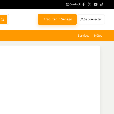
Contact
Soutenir Senego
Se connecter
Services
Météo