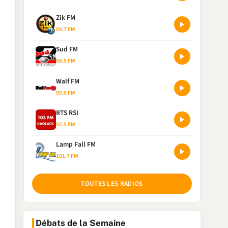
Zik FM
89.7 FM
Sud FM
98.5 FM
Walf FM
99.0 FM
RTS RSI
92.5 FM
Lamp Fall FM
101.7 FM
TOUTES LES RADIOS
Débats de la Semaine