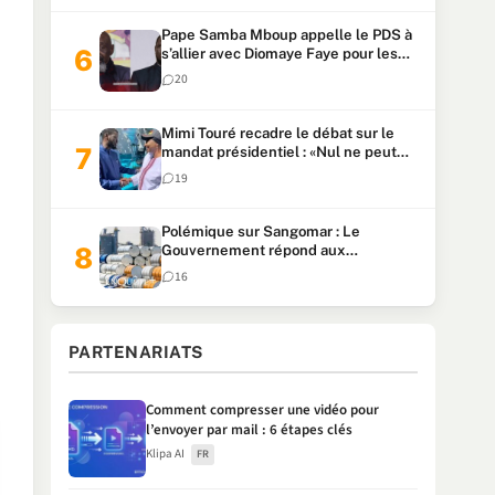
Pape Samba Mboup appelle le PDS à
s’allier avec Diomaye Faye pour les
locales et tacle Sonko
20
Mimi Touré recadre le débat sur le
mandat présidentiel : «Nul ne peut
faire plus de deux mandats
19
consécutifs de 5 ans»
Polémique sur Sangomar : Le
Gouvernement répond aux
accusations et clarifie le partage des
16
milliards
PARTENARIATS
Comment compresser une vidéo pour
l’envoyer par mail : 6 étapes clés
Klipa AI
FR