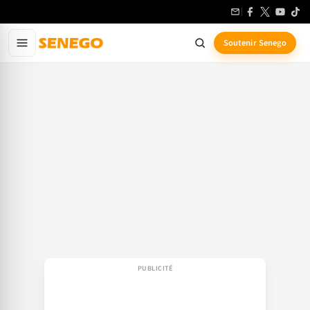
Aller
au
contenu
Soutenir Senego
principal