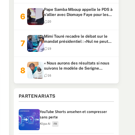
Pape Samba Mboup appelle le PDS à
s’allier avec Diomaye Faye pour les
locales et tacle Sonko
20
Mimi Touré recadre le débat sur le
mandat présidentiel : «Nul ne peut
faire plus de deux mandats
19
consécutifs de 5 ans»
« Nous aurons des résultats si nous
suivons le modèle de Serigne
Touba » : Ousmane Sonko au Khalife
16
Serigne Mountakha
PARTENARIATS
YouTube Shorts ansehen et compresser
sans perte
Klipa AI
FR