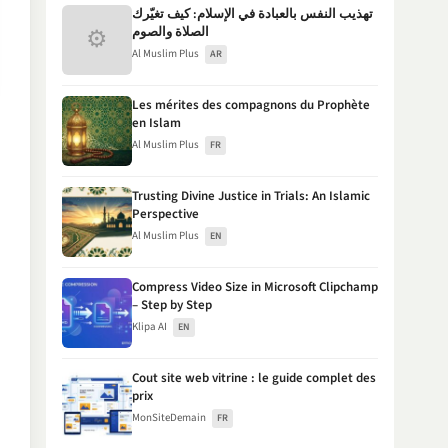
تهذيب النفس بالعبادة في الإسلام: كيف تغيّرك
⚙
الصلاة والصوم
Al Muslim Plus
AR
Les mérites des compagnons du Prophète
en Islam
Al Muslim Plus
FR
Trusting Divine Justice in Trials: An Islamic
Perspective
Al Muslim Plus
EN
Compress Video Size in Microsoft Clipchamp
– Step by Step
Klipa AI
EN
Cout site web vitrine : le guide complet des
prix
MonSiteDemain
FR