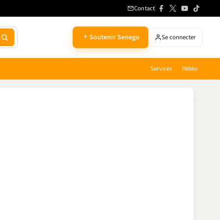
Contact
Soutenir Senego
Se connecter
Services
Météo