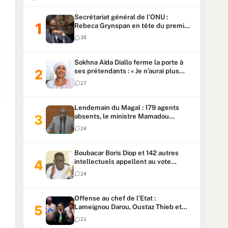
Secrétariat général de l’ONU :
Rebeca Grynspan en tête du premier
vote, Macky Sall pointe à la 5ᵉ place
38
Sokhna Aïda Diallo ferme la porte à
ses prétendants : « Je n’aurai plus
jamais un autre mari »
27
Lendemain du Magal : 179 agents
absents, le ministre Mamadou
Lamine Dianté exige des explications
24
Boubacar Boris Diop et 142 autres
intellectuels appellent au vote
urgent de la révision
24
constitutionnelle
Offense au chef de l’Etat :
Lameignou Darou, Oustaz Thieb et
Ndiaye Touba lourdement
21
condamnés