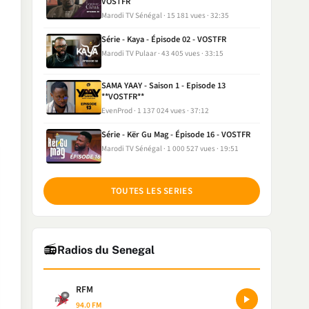
VOSTFR
Marodi TV Sénégal
15 181 vues
32:35
Série - Kaya - Épisode 02 - VOSTFR
Marodi TV Pulaar
43 405 vues
33:15
SAMA YAAY - Saison 1 - Episode 13
**VOSTFR**
EvenProd
1 137 024 vues
37:12
Série - Kër Gu Mag - Épisode 16 - VOSTFR
Marodi TV Sénégal
1 000 527 vues
19:51
TOUTES LES SERIES
📻
Radios du Senegal
RFM
94.0 FM