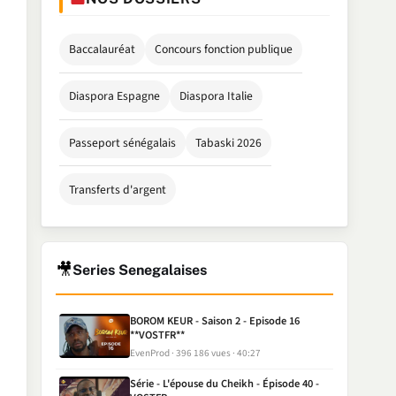
Baccalauréat
Concours fonction publique
Diaspora Espagne
Diaspora Italie
Passeport sénégalais
Tabaski 2026
Transferts d'argent
🎥
Series Senegalaises
BOROM KEUR - Saison 2 - Episode 16
**VOSTFR**
EvenProd
396 186 vues
40:27
Série - L'épouse du Cheikh - Épisode 40 -