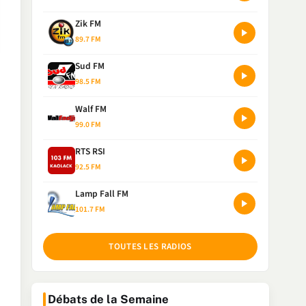
Zik FM
89.7 FM
Sud FM
98.5 FM
Walf FM
99.0 FM
RTS RSI
92.5 FM
Lamp Fall FM
101.7 FM
TOUTES LES RADIOS
Débats de la Semaine