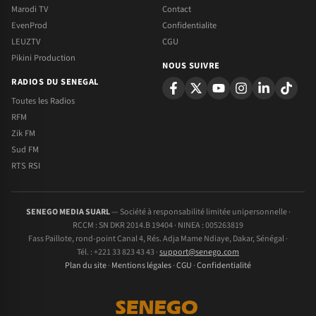
Marodi TV
Contact
EvenProd
Confidentialite
LEUZTV
CGU
Pikini Production
NOUS SUIVRE
RADIOS DU SENEGAL
Toutes les Radios
RFM
Zik FM
Sud FM
RTS RSI
SENEGO MEDIA SUARL
— Société à responsabilité limitée unipersonnelle ·
RCCM : SN DKR 2014.B 19404 · NINEA : 005263819
Fass Paillote, rond-point Canal 4, Rés. Adja Mame Ndiaye, Dakar, Sénégal ·
Tél. : +221 33 823 43 43 ·
support@senego.com
Plan du site
·
Mentions légales
·
CGU
·
Confidentialité