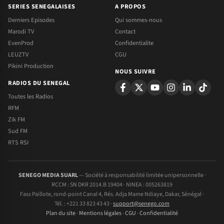
SERIES SENEGALAISES
A PROPOS
Derniers Episodes
Qui sommes-nous
Marodi TV
Contact
EvenProd
Confidentialite
LEUZTV
CGU
Pikini Production
NOUS SUIVRE
RADIOS DU SENEGAL
Toutes les Radios
RFM
Zik FM
Sud FM
RTS RSI
SENEGO MEDIA SUARL
— Société à responsabilité limitée unipersonnelle ·
RCCM : SN DKR 2014.B 19404 · NINEA : 005263819
Fass Paillote, rond-point Canal 4, Rés. Adja Mame Ndiaye, Dakar, Sénégal ·
Tél. : +221 33 823 43 43 ·
support@senego.com
Plan du site
·
Mentions légales
·
CGU
·
Confidentialité