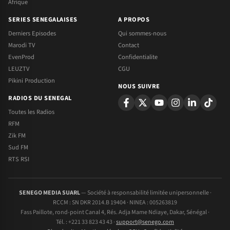
Afrique
SERIES SENEGALAISES
A PROPOS
Derniers Episodes
Qui sommes-nous
Marodi TV
Contact
EvenProd
Confidentialite
LEUZTV
CGU
Pikini Production
NOUS SUIVRE
RADIOS DU SENEGAL
Toutes les Radios
RFM
Zik FM
Sud FM
RTS RSI
SENEGO MEDIA SUARL
— Société à responsabilité limitée unipersonnelle ·
RCCM : SN DKR 2014.B 19404 · NINEA : 005263819
Fass Paillote, rond-point Canal 4, Rés. Adja Mame Ndiaye, Dakar, Sénégal ·
Tél. : +221 33 823 43 43 ·
support@senego.com