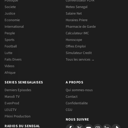
Politique
Convertisseur FCFA
Societe
Meteo Senegal
Justice
Salaire Net
Economie
Horaires Priere
International
Pharmacie de Garde
People
Calculateur IMC
Sports
Horoscope
Football
Offres Emploi
Lutte
Simulateur Credit
Faits Divers
Tous les services →
Videos
Afrique
SERIES SENEGALAISES
A PROPOS
Derniers Episodes
Qui sommes-nous
Marodi TV
Contact
EvenProd
Confidentialite
LEUZTV
CGU
Pikini Production
NOUS SUIVRE
RADIOS DU SENEGAL