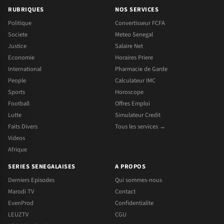
RUBRIQUES
NOS SERVICES
Politique
Convertisseur FCFA
Societe
Meteo Senegal
Justice
Salaire Net
Economie
Horaires Priere
International
Pharmacie de Garde
People
Calculateur IMC
Sports
Horoscope
Football
Offres Emploi
Lutte
Simulateur Credit
Faits Divers
Tous les services →
Videos
Afrique
SERIES SENEGALAISES
A PROPOS
Derniers Episodes
Qui sommes-nous
Marodi TV
Contact
EvenProd
Confidentialite
LEUZTV
CGU