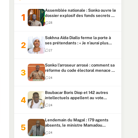
Assemblée nationale : Sonko ouvre le
dossier explosif des fonds secrets et
du patrimoine présidentiel
28
Sokhna Aïda Diallo ferme la porte à
ses prétendants : « Je n’aurai plus
jamais un autre mari »
27
Sonko l’arroseur arrosé : comment sa
réforme du code électoral menace sa
candidature
24
Boubacar Boris Diop et 142 autres
intellectuels appellent au vote
urgent de la révision
24
constitutionnelle
Lendemain du Magal : 179 agents
absents, le ministre Mamadou
Lamine Dianté exige des explications
24