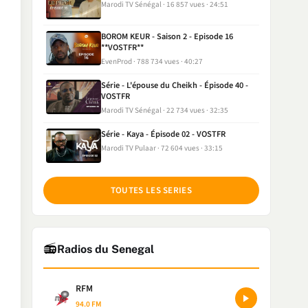
Marodi TV Sénégal
16 857 vues
24:51
BOROM KEUR - Saison 2 - Episode 16
**VOSTFR**
EvenProd
788 734 vues
40:27
Série - L'épouse du Cheikh - Épisode 40 -
VOSTFR
Marodi TV Sénégal
22 734 vues
32:35
Série - Kaya - Épisode 02 - VOSTFR
Marodi TV Pulaar
72 604 vues
33:15
TOUTES LES SERIES
📻
Radios du Senegal
RFM
94.0 FM