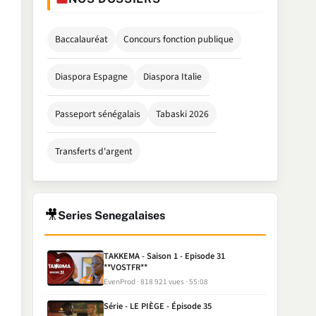
Baccalauréat
Concours fonction publique
Diaspora Espagne
Diaspora Italie
Passeport sénégalais
Tabaski 2026
Transferts d'argent
🎥
Series Senegalaises
TAKKEMA - Saison 1 - Episode 31
**VOSTFR**
EvenProd
818 921 vues
55:08
Série - LE PIÈGE - Épisode 35