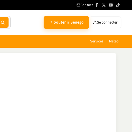
Contact
Soutenir Senego
Se connecter
Services
Météo