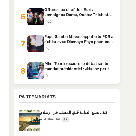
Offense au chef de l’Etat :
Lameignou Darou, Oustaz Thieb et
Ndiaye Touba lourdement
22
condamnés
Pape Samba Mboup appelle le PDS à
s’allier avec Diomaye Faye pour les
locales et tacle Sonko
20
Mimi Touré recadre le débat sur le
mandat présidentiel : «Nul ne peut
faire plus de deux mandats
19
consécutifs de 5 ans»
PARTENARIATS
كيف تصنع العبادة خُلق المسلم في الإسلام
Al Muslim Plus
AR