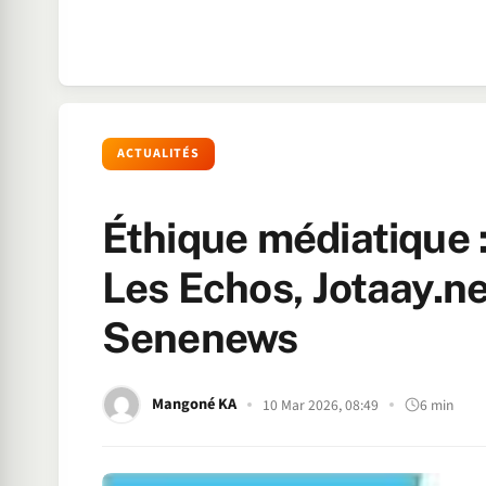
ACTUALITÉS
Éthique médiatique 
Les Echos, Jotaay.ne
Senenews
Mangoné KA
10 Mar 2026, 08:49
6 min