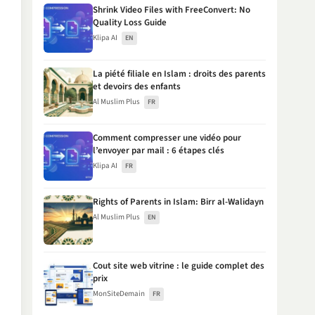
Shrink Video Files with FreeConvert: No
Quality Loss Guide
Klipa AI
EN
La piété filiale en Islam : droits des parents
et devoirs des enfants
Al Muslim Plus
FR
Comment compresser une vidéo pour
l’envoyer par mail : 6 étapes clés
Klipa AI
FR
Rights of Parents in Islam: Birr al-Walidayn
Al Muslim Plus
EN
Cout site web vitrine : le guide complet des
prix
MonSiteDemain
FR