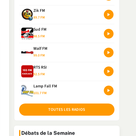
Zik FM
89.7 FM
Sud FM
98.5 FM
Walf FM
99.0 FM
RTS RSI
92.5 FM
Lamp Fall FM
101.7 FM
TOUTES LES RADIOS
Débats de la Semaine