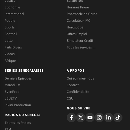
Justice
Salaire Net
Economie
Horaires Priere
International
Pharmacie de Garde
People
Calculateur IMC
Sports
Horoscope
Football
Offres Emploi
Lutte
Simulateur Credit
Faits Divers
Tous les services →
Videos
Afrique
SERIES SENEGALAISES
A PROPOS
Derniers Episodes
Qui sommes-nous
Marodi TV
Contact
EvenProd
Confidentialite
LEUZTV
CGU
Pikini Production
NOUS SUIVRE
RADIOS DU SENEGAL
Toutes les Radios
RFM