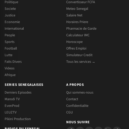
Politique
Convertisseur FCFA
Societe
Meteo Senegal
Justice
Salaire Net
Economie
Horaires Priere
International
Pharmacie de Garde
People
Calculateur IMC
Sports
Horoscope
Football
Offres Emploi
Lutte
Simulateur Credit
Faits Divers
Tous les services →
Videos
Afrique
SERIES SENEGALAISES
A PROPOS
Derniers Episodes
Qui sommes-nous
Marodi TV
Contact
EvenProd
Confidentialite
LEUZTV
CGU
Pikini Production
NOUS SUIVRE
RADIOS DU SENEGAL