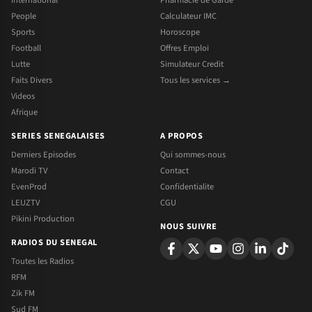
People
Calculateur IMC
Sports
Horoscope
Football
Offres Emploi
Lutte
Simulateur Credit
Faits Divers
Tous les services →
Videos
Afrique
SERIES SENEGALAISES
A PROPOS
Derniers Episodes
Qui sommes-nous
Marodi TV
Contact
EvenProd
Confidentialite
LEUZTV
CGU
Pikini Production
NOUS SUIVRE
RADIOS DU SENEGAL
Toutes les Radios
RFM
Zik FM
Sud FM