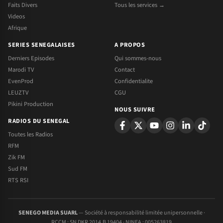
Faits Divers
Tous les services →
Videos
Afrique
SERIES SENEGALAISES
A PROPOS
Derniers Episodes
Qui sommes-nous
Marodi TV
Contact
EvenProd
Confidentialite
LEUZTV
CGU
Pikini Production
NOUS SUIVRE
RADIOS DU SENEGAL
Toutes les Radios
RFM
Zik FM
Sud FM
RTS RSI
SENEGO MEDIA SUARL
— Société à responsabilité limitée unipersonnelle ·
RCCM : SN DKR 2014.B 19404 · NINEA : 005263819