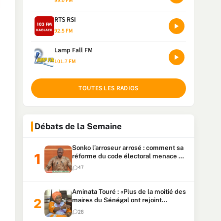
99.0 FM
RTS RSI
92.5 FM
Lamp Fall FM
101.7 FM
TOUTES LES RADIOS
Débats de la Semaine
Sonko l’arroseur arrosé : comment sa
réforme du code électoral menace sa
candidature
47
Aminata Touré : «Plus de la moitié des
maires du Sénégal ont rejoint
Kiiraay»
28