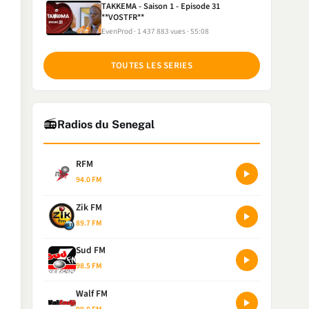
TAKKEMA - Saison 1 - Episode 31
**VOSTFR**
EvenProd
1 437 883 vues
55:08
TOUTES LES SERIES
📻
Radios du Senegal
RFM
94.0 FM
Zik FM
89.7 FM
Sud FM
98.5 FM
Walf FM