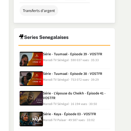
Transferts d'argent
🎥
Series Senegalaises
Série - Tuumaal - Episode 39 - VOSTFR
Marodi TV Sénégal
590 037 vues
35:33
Série - Tuumaal - Episode 38 - VOSTFR
Marodi TV Sénégal
753 072 vues
39:29
Série - L'épouse du Cheikh - Épisode 41 -
VOSTFR
Marodi TV Sénégal
16 194 vues
30:50
Série - Kaya - Épisode 03 - VOSTFR
Marodi TV Pulaar
49 587 vues
33:02