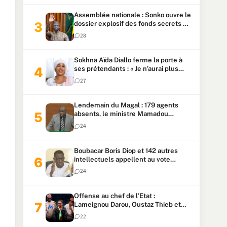
Assemblée nationale : Sonko ouvre le
dossier explosif des fonds secrets et
du patrimoine présidentiel
28
Sokhna Aïda Diallo ferme la porte à
ses prétendants : « Je n’aurai plus
jamais un autre mari »
27
Lendemain du Magal : 179 agents
absents, le ministre Mamadou
Lamine Dianté exige des explications
24
Boubacar Boris Diop et 142 autres
intellectuels appellent au vote
urgent de la révision
24
constitutionnelle
Offense au chef de l’Etat :
Lameignou Darou, Oustaz Thieb et
Ndiaye Touba lourdement
22
condamnés