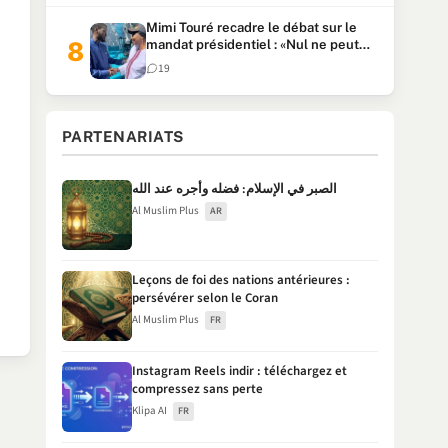
Mimi Touré recadre le débat sur le
mandat présidentiel : «Nul ne peut
faire plus de deux mandats
19
consécutifs de 5 ans»
PARTENARIATS
الصبر في الإسلام: فضله وأجره عند الله
Al Muslim Plus
AR
Leçons de foi des nations antérieures :
persévérer selon le Coran
Al Muslim Plus
FR
Instagram Reels indir : téléchargez et
compressez sans perte
Klipa AI
FR