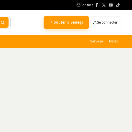
Contact
Soutenir Senego
Se connecter
Services
Météo