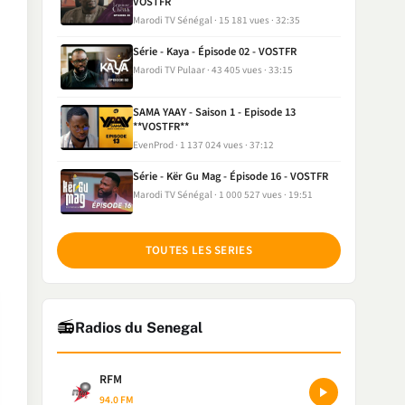
VOSTFR
Marodi TV Sénégal
15 181 vues
32:35
Série - Kaya - Épisode 02 - VOSTFR
Marodi TV Pulaar
43 405 vues
33:15
SAMA YAAY - Saison 1 - Episode 13
**VOSTFR**
EvenProd
1 137 024 vues
37:12
Série - Kër Gu Mag - Épisode 16 - VOSTFR
Marodi TV Sénégal
1 000 527 vues
19:51
TOUTES LES SERIES
📻
Radios du Senegal
RFM
94.0 FM