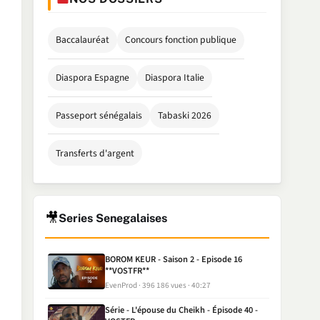
Baccalauréat
Concours fonction publique
Diaspora Espagne
Diaspora Italie
Passeport sénégalais
Tabaski 2026
Transferts d'argent
🎥
Series Senegalaises
BOROM KEUR - Saison 2 - Episode 16
**VOSTFR**
EvenProd
396 186 vues
40:27
Série - L'épouse du Cheikh - Épisode 40 -