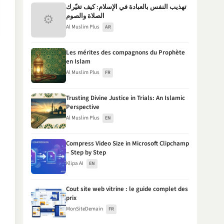
تهذيب النفس بالعبادة في الإسلام: كيف تغيّرك
⚙
الصلاة والصوم
Al Muslim Plus
AR
Les mérites des compagnons du Prophète
en Islam
Al Muslim Plus
FR
Trusting Divine Justice in Trials: An Islamic
Perspective
Al Muslim Plus
EN
Compress Video Size in Microsoft Clipchamp
– Step by Step
Klipa AI
EN
Cout site web vitrine : le guide complet des
prix
MonSiteDemain
FR