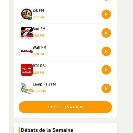
Zik FM
89.7 FM
Sud FM
98.5 FM
Walf FM
99.0 FM
RTS RSI
92.5 FM
Lamp Fall FM
101.7 FM
TOUTES LES RADIOS
Débats de la Semaine