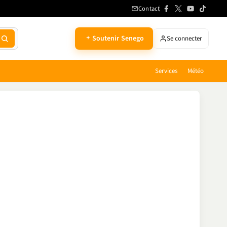
Contact
Soutenir Senego
Se connecter
Services
Météo