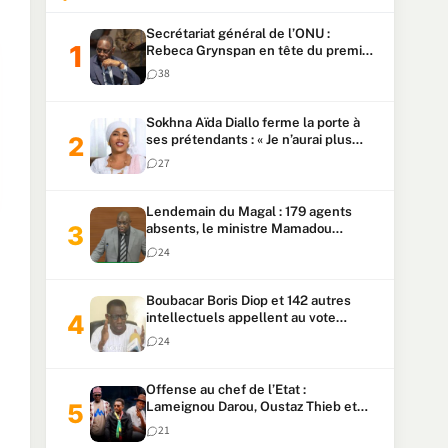
Secrétariat général de l’ONU :
Rebeca Grynspan en tête du premier
vote, Macky Sall pointe à la 5ᵉ place
38
Sokhna Aïda Diallo ferme la porte à
ses prétendants : « Je n’aurai plus
jamais un autre mari »
27
Lendemain du Magal : 179 agents
absents, le ministre Mamadou
Lamine Dianté exige des explications
24
Boubacar Boris Diop et 142 autres
intellectuels appellent au vote
urgent de la révision
24
constitutionnelle
Offense au chef de l’Etat :
Lameignou Darou, Oustaz Thieb et
Ndiaye Touba lourdement
21
condamnés