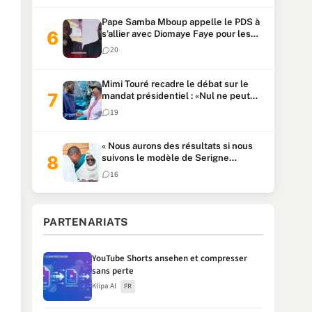
Pape Samba Mboup appelle le PDS à
s’allier avec Diomaye Faye pour les
locales et tacle Sonko
20
Mimi Touré recadre le débat sur le
mandat présidentiel : «Nul ne peut
faire plus de deux mandats
19
consécutifs de 5 ans»
« Nous aurons des résultats si nous
suivons le modèle de Serigne
Touba » : Ousmane Sonko au Khalife
16
Serigne Mountakha
PARTENARIATS
YouTube Shorts ansehen et compresser
sans perte
Klipa AI
FR