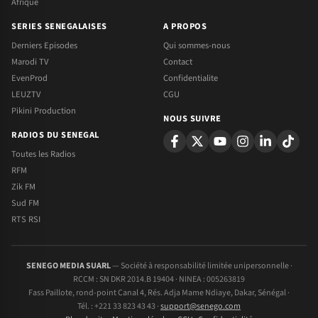
Afrique
SERIES SENEGALAISES
A PROPOS
Derniers Episodes
Qui sommes-nous
Marodi TV
Contact
EvenProd
Confidentialite
LEUZTV
CGU
Pikini Production
NOUS SUIVRE
RADIOS DU SENEGAL
Toutes les Radios
RFM
Zik FM
Sud FM
RTS RSI
SENEGO MEDIA SUARL
— Société à responsabilité limitée unipersonnelle ·
RCCM : SN DKR 2014.B 19404 · NINEA : 005263819
Fass Paillote, rond-point Canal 4, Rés. Adja Mame Ndiaye, Dakar, Sénégal ·
Tél. : +221 33 823 43 43 ·
support@senego.com