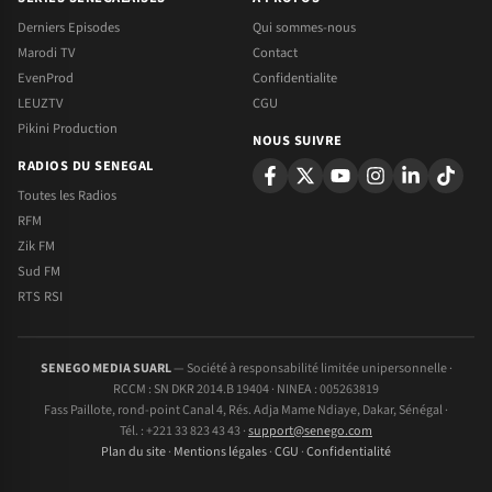
Derniers Episodes
Qui sommes-nous
Marodi TV
Contact
EvenProd
Confidentialite
LEUZTV
CGU
Pikini Production
NOUS SUIVRE
RADIOS DU SENEGAL
Toutes les Radios
RFM
Zik FM
Sud FM
RTS RSI
SENEGO MEDIA SUARL
— Société à responsabilité limitée unipersonnelle ·
RCCM : SN DKR 2014.B 19404 · NINEA : 005263819
Fass Paillote, rond-point Canal 4, Rés. Adja Mame Ndiaye, Dakar, Sénégal ·
Tél. : +221 33 823 43 43 ·
support@senego.com
Plan du site
·
Mentions légales
·
CGU
·
Confidentialité