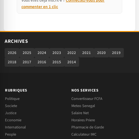
Vous êtes déjà inscrit·e ?
Connectez-vous pour
commenter en 1 clic
ARCHIVES
2026
2025
2024
2023
2022
2021
2020
2019
2018
2017
2016
2015
2014
RUBRIQUES
NOS SERVICES
Politique
Convertisseur FCFA
Societe
Meteo Senegal
Justice
Salaire Net
Economie
Horaires Priere
International
Pharmacie de Garde
People
Calculateur IMC