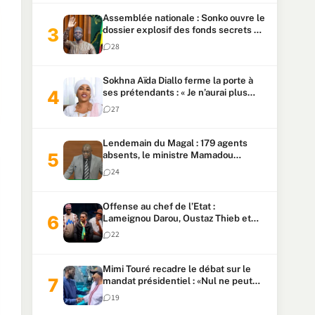
Assemblée nationale : Sonko ouvre le
dossier explosif des fonds secrets et
du patrimoine présidentiel
28
Sokhna Aïda Diallo ferme la porte à
ses prétendants : « Je n’aurai plus
jamais un autre mari »
27
Lendemain du Magal : 179 agents
absents, le ministre Mamadou
Lamine Dianté exige des explications
24
Offense au chef de l’Etat :
Lameignou Darou, Oustaz Thieb et
Ndiaye Touba lourdement
22
condamnés
Mimi Touré recadre le débat sur le
mandat présidentiel : «Nul ne peut
faire plus de deux mandats
19
consécutifs de 5 ans»